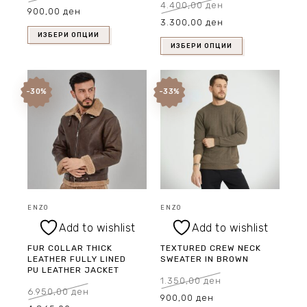
Original
Current
4.400,00
ден
900,00
ден
price
price
Original
Current
was:
is:
3.300,00
ден
price
price
1.450,00 ден.
900,00 ден.
was:
is:
4.400,00 ден.
3.300,00 ден.
ИЗБЕРИ ОПЦИИ
ИЗБЕРИ ОПЦИИ
-30%
-33%
ENZO
ENZO
Add to wishlist
Add to wishlist
FUR COLLAR THICK
TEXTURED CREW NECK
LEATHER FULLY LINED
SWEATER IN BROWN
PU LEATHER JACKET
1.350,00
ден
Original
Current
6.950,00
ден
900,00
ден
price
price
Original
Current
was:
is: