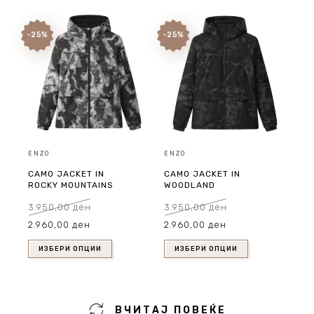
-25%
-25%
ENZO
ENZO
CAMO JACKET IN
CAMO JACKET IN
ROCKY MOUNTAINS
WOODLAND
3.950,00
ден
3.950,00
ден
Original
Current
Original
Current
2.960,00
ден
2.960,00
ден
price
price
price
price
was:
is:
was:
is:
3.950,00 ден.
2.960,00 ден.
3.950,00 ден.
2.960,00 ден.
ИЗБЕРИ ОПЦИИ
ИЗБЕРИ ОПЦИИ
ВЧИТАЈ ПОВЕЌЕ