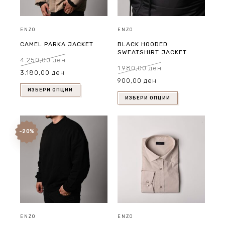
ENZO
ENZO
CAMEL PARKA JACKET
BLACK HOODED
SWEATSHIRT JACKET
4.250,00
ден
Original
Current
1.980,00
ден
3.180,00
ден
price
price
Original
Current
was:
is:
900,00
ден
price
price
4.250,00 ден.
3.180,00 ден.
was:
is:
1.980,00 ден.
900,00 ден.
ИЗБЕРИ ОПЦИИ
ИЗБЕРИ ОПЦИИ
-20%
ENZO
ENZO