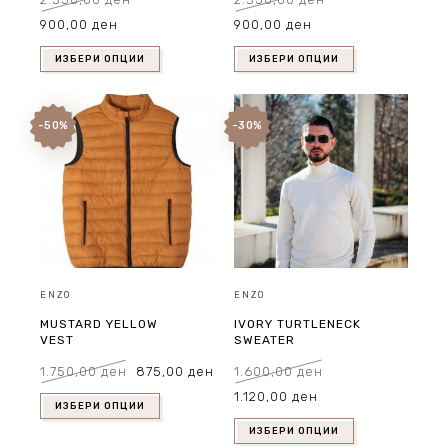
Original
Current
Original
Current
900,00
ден
900,00
ден
price
price
price
price
was:
is:
was:
is:
2.350,00 ден.
900,00 ден.
2.350,00 ден.
900,00 ден.
ИЗБЕРИ ОПЦИИ
ИЗБЕРИ ОПЦИИ
-50%
-30%
ENZO
ENZO
MUSTARD YELLOW
IVORY TURTLENECK
VEST
SWEATER
Original
Current
1.750,00
ден
875,00
ден
1.600,00
ден
price
price
was:
is:
Original
Current
1.750,00 ден.
875,00 ден.
1.120,00
ден
price
price
was:
is:
ИЗБЕРИ ОПЦИИ
1.600,00 ден.
1.120,00 ден.
ИЗБЕРИ ОПЦИИ