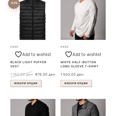
-50%
ENZO
ENZO
Add to wishlist
Add to wishlist
BLACK LIGHT PUFFER
WHITE HALF-BUTTON
VEST
LONG SLEEVE T-SHIRT
Original
Current
1.750,00
ден
875,00
ден
1.500,00
ден
price
price
was:
is:
1.750,00 ден.
875,00 ден.
ИЗБЕРИ ОПЦИИ
ИЗБЕРИ ОПЦИИ