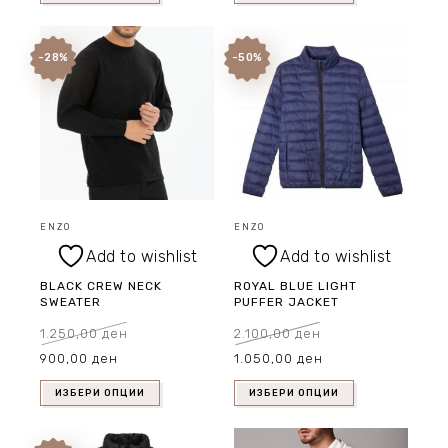
-28%
-50%
ENZO
ENZO
Add to wishlist
Add to wishlist
BLACK CREW NECK
ROYAL BLUE LIGHT
SWEATER
PUFFER JACKET
1.250,00
ден
2.100,00
ден
Original
Current
Original
Current
900,00
ден
1.050,00
ден
price
price
price
price
was:
is:
was:
is:
1.250,00 ден.
900,00 ден.
2.100,00 ден.
1.050,00 ден.
ИЗБЕРИ ОПЦИИ
ИЗБЕРИ ОПЦИИ