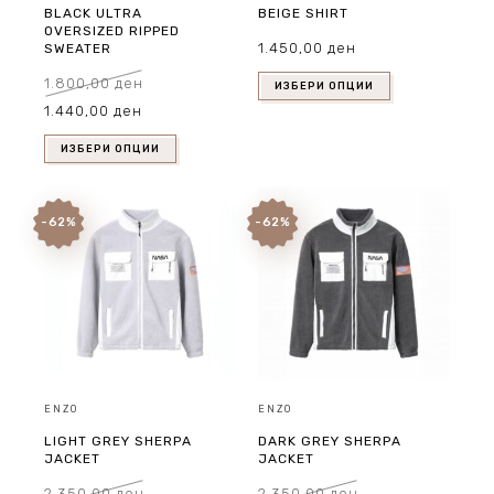
BLACK ULTRA
BEIGE SHIRT
OVERSIZED RIPPED
1.450,00
ден
SWEATER
1.800,00
ден
ИЗБЕРИ ОПЦИИ
Original
Current
1.440,00
ден
price
price
was:
is:
1.800,00 ден.
1.440,00 ден.
ИЗБЕРИ ОПЦИИ
-62%
-62%
ENZO
ENZO
LIGHT GREY SHERPA
DARK GREY SHERPA
JACKET
JACKET
2.350,00
ден
2.350,00
ден