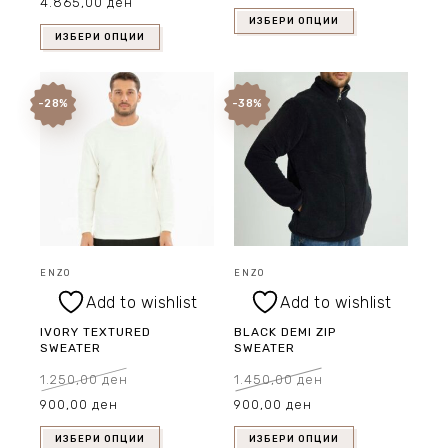
4.865,00
ден
price
price
1.350,00 ден.
900,00 ден.
was:
is:
6.950,00 ден.
4.865,00 ден.
ИЗБЕРИ ОПЦИИ
ИЗБЕРИ ОПЦИИ
-28%
-38%
ENZO
ENZO
Add to wishlist
Add to wishlist
IVORY TEXTURED
BLACK DEMI ZIP
SWEATER
SWEATER
1.250,00
ден
1.450,00
ден
Original
Current
Original
Current
900,00
ден
900,00
ден
price
price
price
price
was:
is:
was:
is:
1.250,00 ден.
900,00 ден.
1.450,00 ден.
900,00 ден.
ИЗБЕРИ ОПЦИИ
ИЗБЕРИ ОПЦИИ