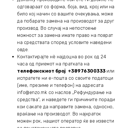
одговараат со форма, боја, вид, крој или на
било кој начин со вашите очекувања, може
да побарате замена на производот за друг
производ. Во случај на непостоење
можност за замена имате право на поврат
на средствата според условите наведени
овде.
Контактирајте нè најдоцна во рок од 24
часа од приемот на пратката на
телефонскиот број +38976300333
или
испратете ни е-пошта со своите податоци
(име, презиме и телефон) на адресата
info@enzo.mk
со наслов „Рефундурање на
средства“, и наведете ги причините поради
кои сакате да направите замена, односно,
враќање на производот. Во најкраток
можен рок, нашиот оператор ќе ве извести