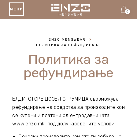
МЕНИ
0
ENZO MENSWEAR
>
ПОЛИТИКА ЗА РЕФУНДИРАЊЕ
Политика за
рефундирање
ЕЛДИ-СТОРЕ ДООЕЛ СТРУМИЦА овозможува
рефундирање на средства за производите кои
се купени и платени од е-продавницата
www.enzo.mk, под долунаведените услови:
Доколку производите кои сте ги добиле не