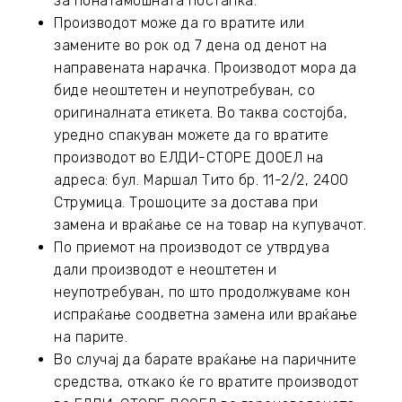
за понатамошната постапка.
Производот може да го вратите или
замените во рок од 7 дена од денот на
направената нарачка. Производот мора да
биде неоштетен и неупотребуван, со
оригиналната етикета. Во таква состојба,
уредно спакуван можете да го вратите
производот во ЕЛДИ-СТОРЕ ДООЕЛ на
адреса: бул. Маршал Тито бр. 11-2/2, 2400
Струмица. Трошоците за достава при
замена и враќање се на товар на купувачот.
По приемот на производот се утврдува
дали производот е неоштетен и
неупотребуван, по што продолжуваме кон
испраќање соодветна замена или враќање
на парите.
Во случај да барате враќање на паричните
средства, откако ќе го вратите производот