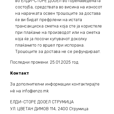
во ЕЛДИ-СТОРЕ ДООЕЛ во горенаведената
состојба, средствата во висина на износот
на нарачката освен трошоците за достава
ќе ви бидат префрлени на истата
трансакциска сметка која сте ја користеле
при плаќање на производот или на сметка
која ќе ја посочи купувачот доколку
плаќањето го вршел при испорака.
Трошоците за достава не се рефундираат.
Последни промени: 25.01.2025 год.
Контакт
За дополнителни информации контактирајте
нè на
info@enzo.mk
ЕЛДИ-СТОРЕ ДООЕЛ СТРУМИЦА
УЛ. ЦВЕТАН ДИМОВ 114, 2400 Струмица