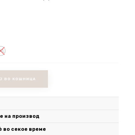
price
price
was:
is:
1.350,00 ден.
900,00 ден.
XL
Ј ВО КОШНИЦА
е на производ
è во секое време