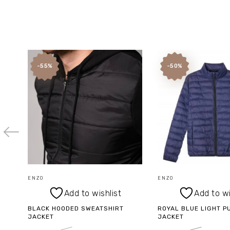
-55%
-50%
ENZO
ENZO
Add to wishlist
Add to wi
BLACK HOODED SWEATSHIRT
ROYAL BLUE LIGHT P
JACKET
JACKET
Original
Current
Origin