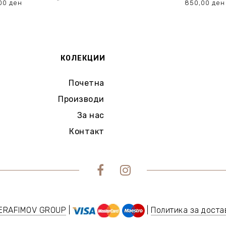
,00
ден
850,00
ден
price
1.750,00 ден.
875,00 ден.
is:
00 ден.
1.050,00 ден.
ИЗБЕРИ ОПЦИИ
ИЗБЕРИ О
КОЛЕКЦИИ
Почетна
Производи
За нас
Контакт
ERAFIMOV GROUP
|
|
Политика за доста