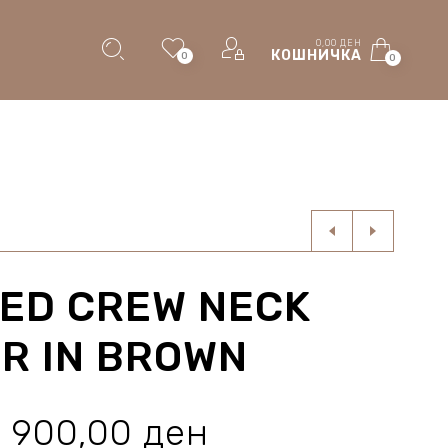
0,00
ДЕН
КОШНИЧКА
0
0
ED CREW NECK
R IN BROWN
Original
Current
900,00
ден