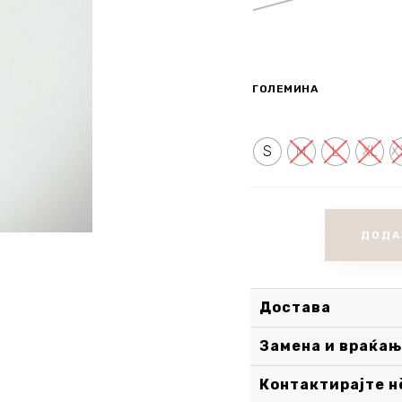
ГОЛЕМИНА
S
M
L
XL
X
ДОДА
Достава
Замена и враќањ
Контактирајте н