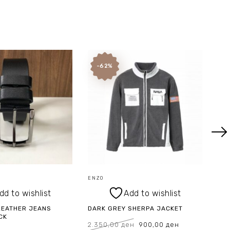
-62%
ENZO
ENZ
dd to wishlist
Add to wishlist
LEATHER JEANS
DARK GREY SHERPA JACKET
LIG
CK
IRO
Original
Current
2.350,00
ден
900,00
ден
price
price
was:
is: