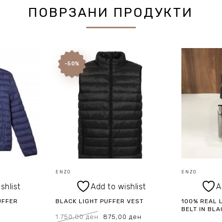
ПОВРЗАНИ ПРОДУКТИ
-50%
ENZO
ENZO
shlist
Add to wishlist
A
UFFER
BLACK LIGHT PUFFER VEST
100% REAL 
BELT IN BLA
Original
Current
1.750,00
ден
875,00
ден
price
price
al
Current
was:
is: