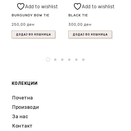
Add to wishlist
Add to wishlist
BURGUNDY BOW TIE
BLACK TIE
BL
LO
250,00
ден
300,00
ден
1.
Ori
ДОДАЈ ВО КОШНИЦА
ДОДАЈ ВО КОШНИЦА
1.
pr
wa
1.
КОЛЕКЦИИ
Почетна
Производи
За нас
Контакт