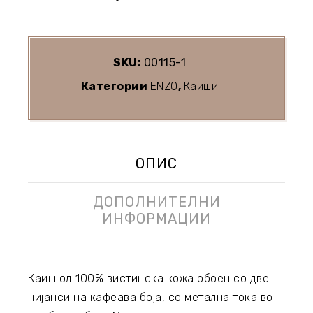
SKU:
00115-1
Категории
ENZO
,
Каиши
ОПИС
ДОПОЛНИТЕЛНИ
ИНФОРМАЦИИ
Каиш од 100% вистинска кожа обоен со две
нијанси на кафеава боја, со метална тока во