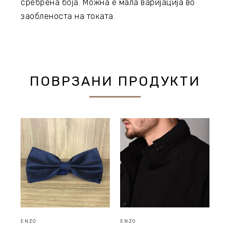
сребрена боја. Можна е мала варијација во
заобленоста на токата.
ПОВРЗАНИ ПРОДУКТИ
ENZO
ENZO
EN