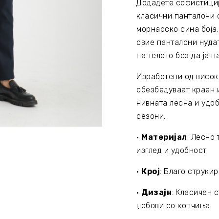
Додадете софистицир
класични панталони 
морнарско сина боја.
овие панталони нудат
на телото без да ја 
Изработени од висок
обезбедуваат краен и
нивната лесна и удоб
сезони.
•
Материјал
: Лесно
изглед и удобност
•
Крој
: Благо струкира
•
Дизајн
: Класичен 
џебови со копчиња