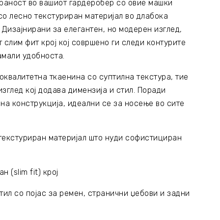
аност во вашиот гардеробер со овие машки
со лесно текстуриран материјал во длабока
 Дизајнирани за елегантен, но модерен изглед,
 слим фит крој кој совршено ги следи контурите
намали удобноста.
оквалитетна ткаенина со суптилна текстура, тие
зглед кој додава димензија и стил. Поради
на конструкција, идеални се за носење во сите
 текстуриран материјал што нуди софистициран
н (slim fit) крој
стил со појас за ремен, странични џебови и задни