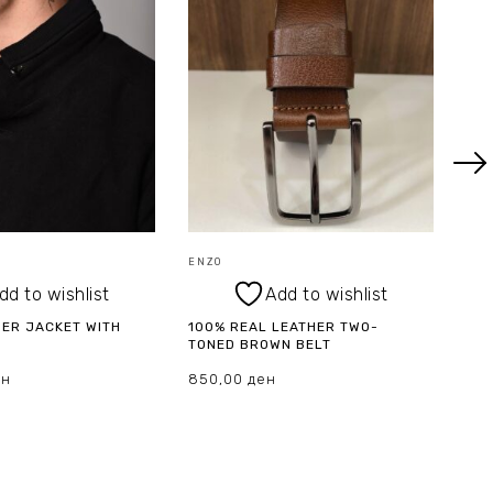
ENZO
ENZ
dd to wishlist
Add to wishlist
ER JACKET WITH
100% REAL LEATHER TWO-
WHI
TONED BROWN BELT
SLE
ен
850,00
ден
1.5
ПЦИИ
ИЗБЕРИ ОПЦИИ
И