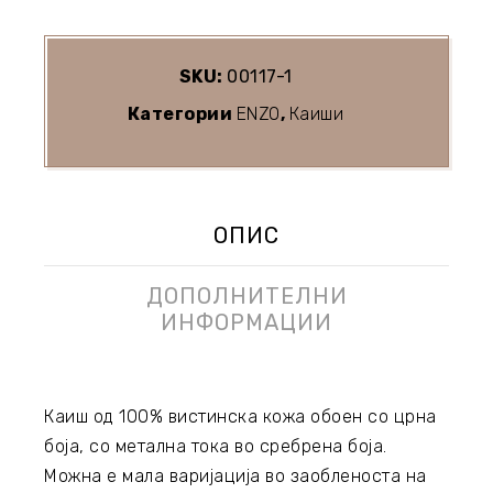
SKU:
00117-1
Категории
ENZO
,
Каиши
ОПИС
ДОПОЛНИТЕЛНИ
ИНФОРМАЦИИ
Каиш од 100% вистинска кожа обоен со црна
боја, со метална тока во сребрена боја.
Можна е мала варијација во заобленоста на