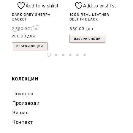
Add to wishlist
Add to wishlist
DARK GREY SHERPA
100% REAL LEATHER
MU
JACKET
BELT IN BLACK
VE
2.350,00
ден
850,00
ден
1.
Original
Current
900,00
ден
price
price
was:
is:
ИЗБЕРИ ОПЦИИ
2.350,00 ден.
900,00 ден.
ИЗБЕРИ ОПЦИИ
КОЛЕКЦИИ
Почетна
Производи
За нас
Контакт