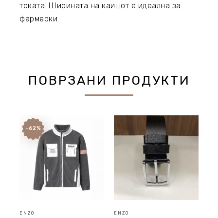
токата. Ширината на каишот е идеална за
фармерки.
ПОВРЗАНИ ПРОДУКТИ
-62%
ENZO
ENZO
EN