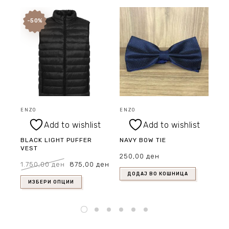
-50%
ENZO
ENZO
EN
Add to wishlist
Add to wishlist
BLACK LIGHT PUFFER
NAVY BOW TIE
10
VEST
JE
250,00
ден
Original
Current
1.750,00
ден
875,00
ден
85
price
price
was:
is:
1.750,00 ден.
875,00 ден.
ДОДАЈ ВО КОШНИЦА
ИЗБЕРИ ОПЦИИ