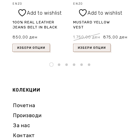
ENZO
ENZO
EN
Add to wishlist
Add to wishlist
100% REAL LEATHER
MUSTARD YELLOW
LI
JEANS BELT IN BLACK
VEST
EA
Original
Curre
850,00
ден
1.750,00
ден
875,00
ден
1.
price
price
was:
is:
1.750,00 ден.
875,0
ИЗБЕРИ ОПЦИИ
ИЗБЕРИ ОПЦИИ
КОЛЕКЦИИ
Почетна
Производи
За нас
Контакт