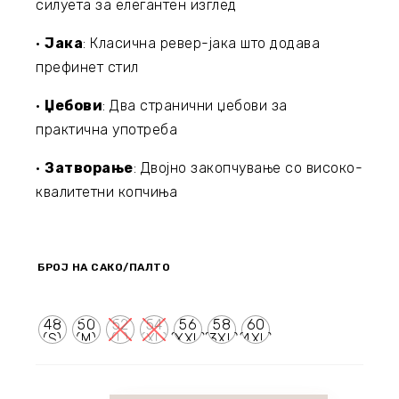
силуета за елегантен изглед
•
Јака
: Класична ревер-јака што додава
префинет стил
•
Џебови
: Два странични џебови за
практична употреба
•
Затворање
: Двојно закопчување со високо-
квалитетни копчиња
БРОЈ НА САКО/ПАЛТО
48
50
52
54
56
58
60
(S)
(M)
(L)
(XL)
(XXL)
(3XL)
(4XL)