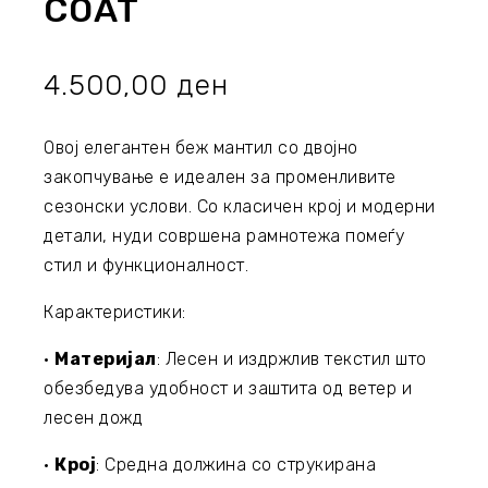
COAT
4.500,00
ден
Овој елегантен беж мантил со двојно
закопчување е идеален за променливите
сезонски услови. Со класичен крој и модерни
детали, нуди совршена рамнотежа помеѓу
стил и функционалност.
Карактеристики:
•
Материјал
: Лесен и издржлив текстил што
обезбедува удобност и заштита од ветер и
лесен дожд
•
Крој
: Средна должина со струкирана