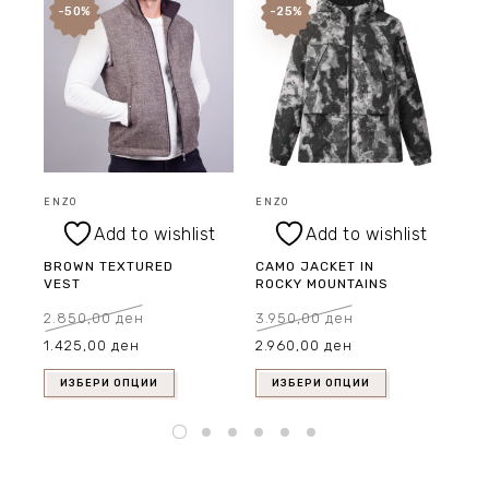
-50%
-25%
ENZO
ENZO
EN
Add to wishlist
Add to wishlist
BROWN TEXTURED
CAMO JACKET IN
BL
VEST
ROCKY MOUNTAINS
LO
2.850,00
ден
3.950,00
ден
1.
Original
Current
Original
Current
Ori
1.425,00
ден
2.960,00
ден
1.
price
price
price
price
pr
was:
is:
was:
is:
wa
2.850,00 ден.
1.425,00 ден.
3.950,00 ден.
2.960,00 ден.
1.
ИЗБЕРИ ОПЦИИ
ИЗБЕРИ ОПЦИИ