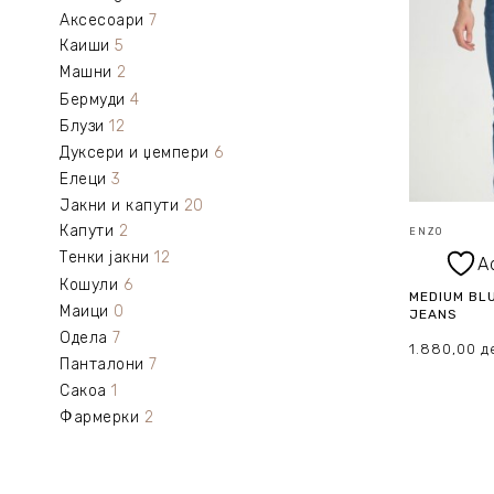
Аксесоари
7
Каиши
5
Машни
2
Бермуди
4
Блузи
12
Дуксери и џемпери
6
Елеци
3
Јакни и капути
20
Капути
2
ENZO
Тенки јакни
12
A
Кошули
6
MEDIUM BLU
Маици
0
JEANS
Одела
7
1.880,00
д
Панталони
7
Сакоа
1
ИЗБЕРИ О
Фармерки
2